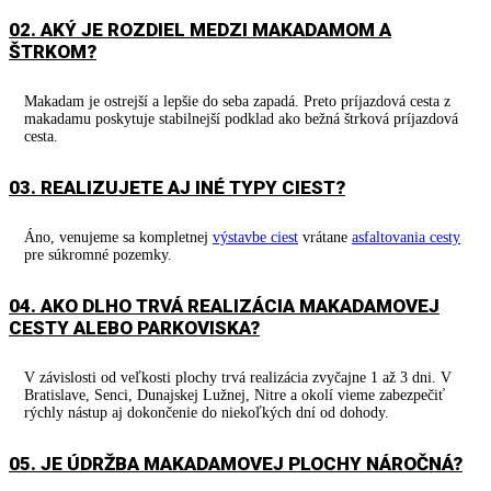
02. AKÝ JE ROZDIEL MEDZI MAKADAMOM A
ŠTRKOM?
Makadam je ostrejší a lepšie do seba zapadá. Preto príjazdová cesta z
makadamu poskytuje stabilnejší podklad ako bežná štrková príjazdová
cesta.
03. REALIZUJETE AJ INÉ TYPY CIEST?
Áno, venujeme sa kompletnej
výstavbe ciest
vrátane
asfaltovania cesty
pre súkromné pozemky.
04. AKO DLHO TRVÁ REALIZÁCIA MAKADAMOVEJ
CESTY ALEBO PARKOVISKA?
V závislosti od veľkosti plochy trvá realizácia zvyčajne 1 až 3 dni. V
Bratislave, Senci, Dunajskej Lužnej, Nitre a okolí vieme zabezpečiť
rýchly nástup aj dokončenie do niekoľkých dní od dohody.
05. JE ÚDRŽBA MAKADAMOVEJ PLOCHY NÁROČNÁ?