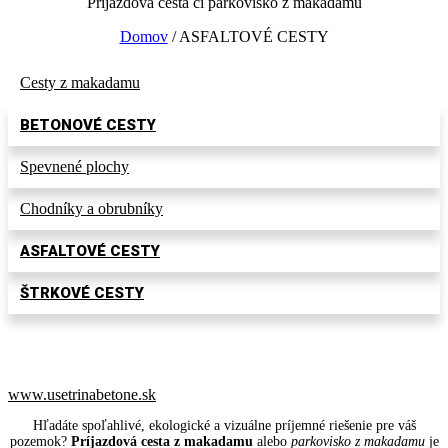
Príjazdová cesta či parkovisko z makadamu
Domov
/ ASFALTOVÉ CESTY
Cesty z makadamu
BETONOVÉ CESTY
Spevnené plochy
Chodníky a obrubníky
ASFALTOVÉ CESTY
ŠTRKOVÉ CESTY
HĽADÁTE DODÁVKU ALEBO ČERPANIE BETÓNU?
www.usetrinabetone.sk
Hľadáte spoľahlivé, ekologické a vizuálne príjemné riešenie pre váš
pozemok?
Príjazdová cesta z makadamu
alebo
parkovisko z makadamu
je