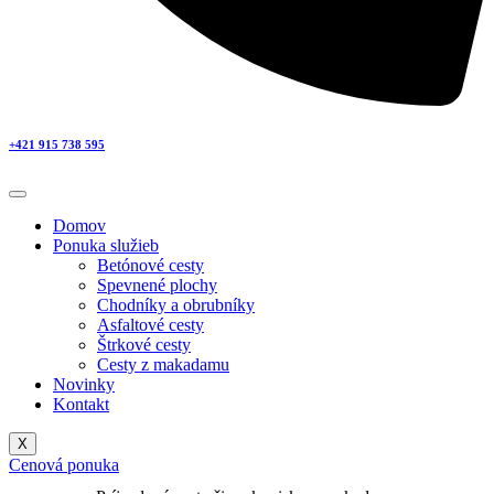
+421 915 738 595
Domov
Ponuka služieb
Betónové cesty
Spevnené plochy
Chodníky a obrubníky
Asfaltové cesty
Štrkové cesty
Cesty z makadamu
Novinky
Kontakt
X
Cenová ponuka