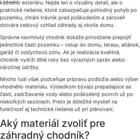
každého exteriéru. Nejde len o vizuálny detail, ale o
praktické riešenie, ktoré zabezpečuje pohodlný pohyb po
pozemku, chráni trávnik pred poškodením a zároveň
dotvára celkový vzhľad záhrady aj okolia domu.
Správne navrhnutý chodník dokáže prirodzene prepojiť
jednotlivé časti pozemku – vstup do domu, terasu, altánok,
garáž či oddychovú zónu. Ak je realizácia kvalitná,
chodník vydrží dlhé roky bez výrazných opráv alebo
náročnej údržby.
Mnoho ľudí však podceňuje prípravu podložia alebo výber
vhodného materiálu. Výsledkom bývajú prepadajúce sa
časti, zadržiavanie vody alebo poškodený povrch už po
niekoľkých sezónach. Preto je dôležité myslieť na
funkčnosť aj technické riešenie už pri plánovaní.
Aký materiál zvoliť pre
záhradný chodník?