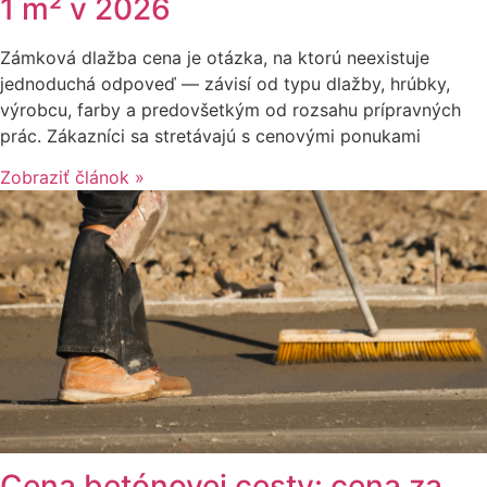
1 m² v 2026
Zámková dlažba cena je otázka, na ktorú neexistuje
jednoduchá odpoveď — závisí od typu dlažby, hrúbky,
výrobcu, farby a predovšetkým od rozsahu prípravných
prác. Zákazníci sa stretávajú s cenovými ponukami
Zobraziť článok »
Cena betónovej cesty: cena za