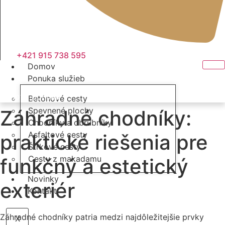
+421 915 738 595
Domov
Ponuka služieb
Cenová ponuka
Betónové cesty
Spevnené plochy
Záhradné chodníky:
Chodníky a obrubníky
Asfaltové cesty
praktické riešenia pre
Štrkové cesty
Cesty z makadamu
funkčný a estetický
Novinky
exteriér
Kontakt
Záhradné chodníky patria medzi najdôležitejšie prvky
X