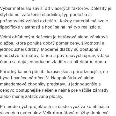
Výber materiálu závisí od viacerých faktorov. Dôležitý je
štýl domu, zaťaženie chodníka, typ podložia aj
požadovaný vzhľad exteriéru. Každý materiál má svoje
špecifické vlastnosti a hodí sa na iný typ realizácie.
Veľmi obľúbeným riešením je betónová alebo zámková
dlažba, ktorá ponúka dobrý pomer ceny, životnosti a
jednoduchej údržby. Moderné dlažby sú dostupné v
množstve formátov, farieb a povrchových úprav, vďaka
čomu sa dajú jednoducho zladiť s architektúrou domu.
Prírodný kameň pôsobí luxusnejšie a prirodzenejšie, no
býva finančne náročnejší. Naopak štrkové alebo
makadamové chodníky predstavujú jednoduchšie a
cenovo dostupnejšie riešenie najmä pre väčšie záhrady
alebo menej zaťažované plochy.
Pri moderných projektoch sa často využíva kombinácia
viacerých materiálov. Veľkoformátové dlažby doplnené