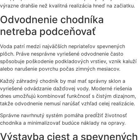
výrazne drahšie než kvalitná realizácia hneď na začiatku.
Odvodnenie chodníka
netreba podceňovať
Voda patrí medzi najväčších nepriateľov spevnených
plôch. Práve nesprávne vyriešené odvodnenie často
spôsobuje poškodenie podkladových vrstiev, vznik kaluží
alebo narušenie povrchu počas zimných mesiacov.
Každý záhradný chodník by mal mať správny sklon a
vyriešené odvádzanie dažďovej vody. Moderné riešenia
dnes umožňujú kombinovať funkčnosť s čistým dizajnom,
takže odvodnenie nemusí narúšať vzhľad celej realizácie.
Správne navrhnutý systém pomáha predĺžiť životnosť
chodníka a minimalizovať budúce náklady na opravy.
Výstavba ciest a spevnených